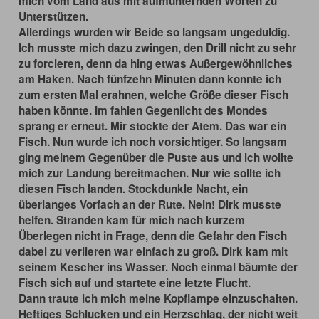
mich vom Land aus mit aufmunternden Worten zu
Unterstützen.
Allerdings wurden wir Beide so langsam ungeduldig.
Ich musste mich dazu zwingen, den Drill nicht zu sehr
zu forcieren, denn da hing etwas Außergewöhnliches
am Haken. Nach fünfzehn Minuten dann konnte ich
zum ersten Mal erahnen, welche Größe dieser Fisch
haben könnte. Im fahlen Gegenlicht des Mondes
sprang er erneut. Mir stockte der Atem. Das war ein
Fisch. Nun wurde ich noch vorsichtiger. So langsam
ging meinem Gegenüber die Puste aus und ich wollte
mich zur Landung bereitmachen. Nur wie sollte ich
diesen Fisch landen. Stockdunkle Nacht, ein
überlanges Vorfach an der Rute. Nein! Dirk musste
helfen. Stranden kam für mich nach kurzem
Überlegen nicht in Frage, denn die Gefahr den Fisch
dabei zu verlieren war einfach zu groß. Dirk kam mit
seinem Kescher ins Wasser. Noch einmal bäumte der
Fisch sich auf und startete eine letzte Flucht.
Dann traute ich mich meine Kopflampe einzuschalten.
Heftiges Schlucken und ein Herzschlag, der nicht weit